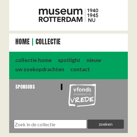
HOME
COLLECTIE
collectie home
spotlight
nieuw
uw zoekopdrachten
contact
SPONSORS