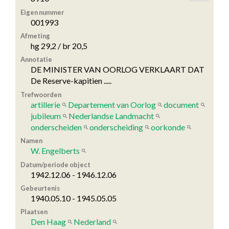
Eigen nummer
001993
Afmeting
hg 29,2 / br 20,5
Annotatie
DE MINISTER VAN OORLOG VERKLAART DAT
De Reserve-kapitien .....
Trefwoorden
artillerie
Departement van Oorlog
document
jubileum
Nederlandse Landmacht
onderscheiden
onderscheiding
oorkonde
Namen
W. Engelberts
Datum/periode object
1942.12.06 - 1946.12.06
Gebeurtenis
1940.05.10 - 1945.05.05
Plaatsen
Den Haag
Nederland