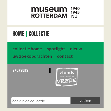
HOME
COLLECTIE
collectie home
spotlight
nieuw
uw zoekopdrachten
contact
SPONSORS