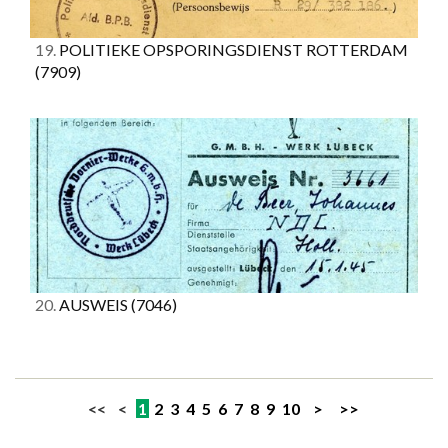
19.
POLITIEKE OPSPORINGSDIENST ROTTERDAM
(7909)
20.
AUSWEIS
(7046)
<< <
1
2
3
4
5
6
7
8
9
10
>
>>