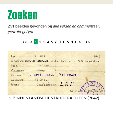
Zoeken
231 beelden gevonden bij
alle velden en commentaar:
gedrukt getypt
<< <
1
2
3
4
5
6
7
8
9
10
>
>>
1.
BINNENLANDSCHE STRIJDKRACHTEN
(7842)