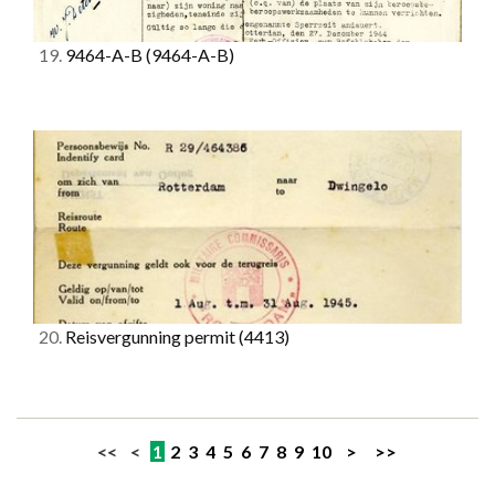
19.
9464-A-B
(9464-A-B)
20.
Reisvergunning permit
(4413)
<< <
1
2
3
4
5
6
7
8
9
10
>
>>