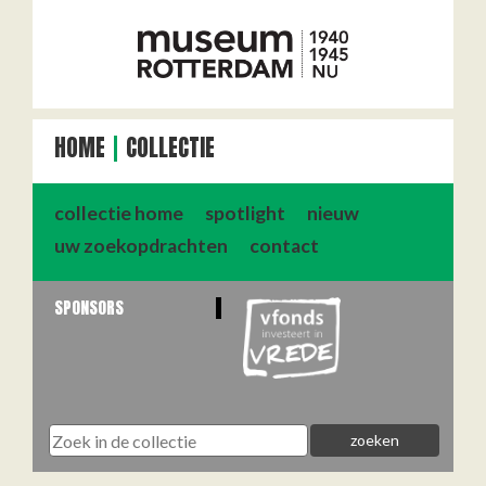
HOME
COLLECTIE
collectie home
spotlight
nieuw
uw zoekopdrachten
contact
SPONSORS