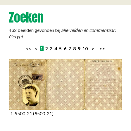
Zoeken
432 beelden gevonden bij
alle velden en commentaar:
Getypt
<< <
1
2
3
4
5
6
7
8
9
10
>
>>
1.
9500-21
(9500-21)