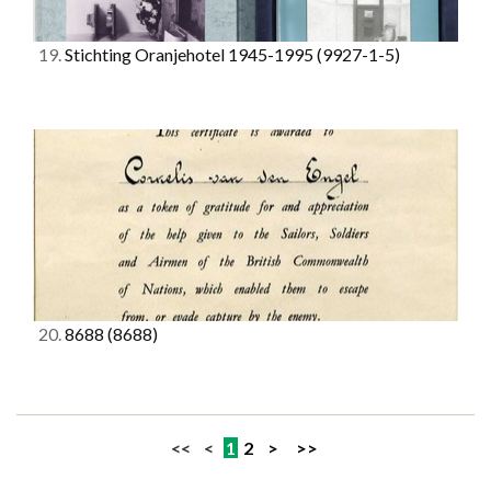
19.
Stichting Oranjehotel 1945-1995
(9927-1-5)
20.
8688
(8688)
<< <
1
2
>
>>