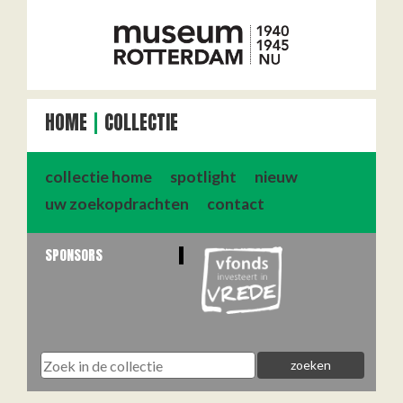
HOME
COLLECTIE
collectie home
spotlight
nieuw
uw zoekopdrachten
contact
SPONSORS