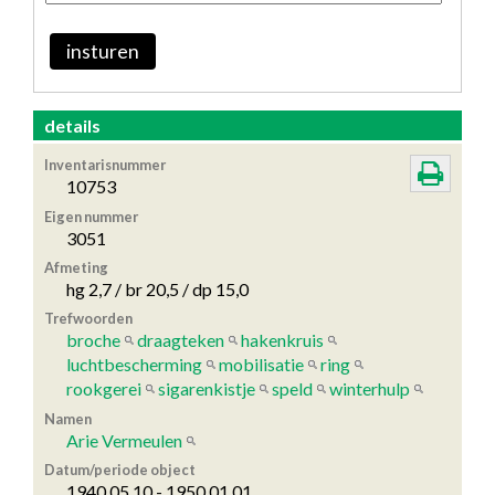
insturen
details
Inventarisnummer
10753
Eigen nummer
3051
Afmeting
hg 2,7 / br 20,5 / dp 15,0
Trefwoorden
broche
draagteken
hakenkruis
luchtbescherming
mobilisatie
ring
rookgerei
sigarenkistje
speld
winterhulp
Namen
Arie Vermeulen
Datum/periode object
1940.05.10 - 1950.01.01