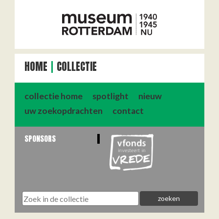
HOME
COLLECTIE
collectie home
spotlight
nieuw
uw zoekopdrachten
contact
SPONSORS