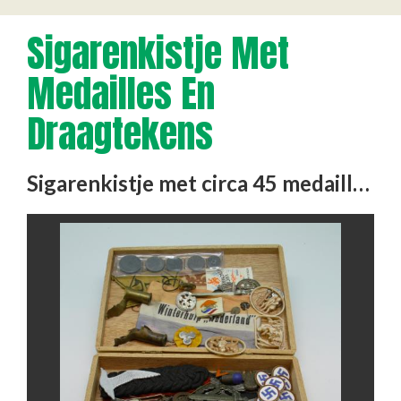
Sigarenkistje Met
Medailles En
Draagtekens
Sigarenkistje met circa 45 medailles, draagtekens, spelden, broches en hulzen, uit de verzameling van Arie Vermeulen.