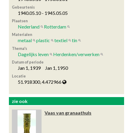
Gebeurtenis
1940.05.10 - 1945.05.05
Plaatsen
Nederland
Rotterdam
Materialen
metaal
plastic
textiel
tin
Thema's
Dagelijks leven
Herdenken/verwerken
Datum of periode
Jan 1, 1939 Jan 1, 1950
Locatie
51.918300, 4.472966
zie ook
Vaas van granaathuls