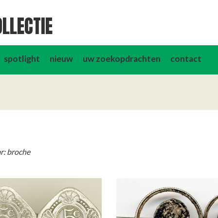
LLECTIE
spotlight
nieuw
uw zoekopdrachten
contact
r: broche