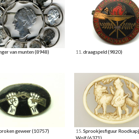
ger van munten
(8948)
11.
draagspeld
(9820)
roken geweer
(10757)
15.
Sprookjesfiguur Roodkapj
Wolf
(6371)