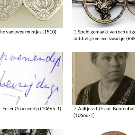
he van twee muntjes
(1510)
3.
Speld gemaakt van een uit
dubbeltje en een kwartje.
(88
 Euser Groenendip
(10665-1)
7.
Aaltje v.d. Graaf-Bontenbal
(10666-1)