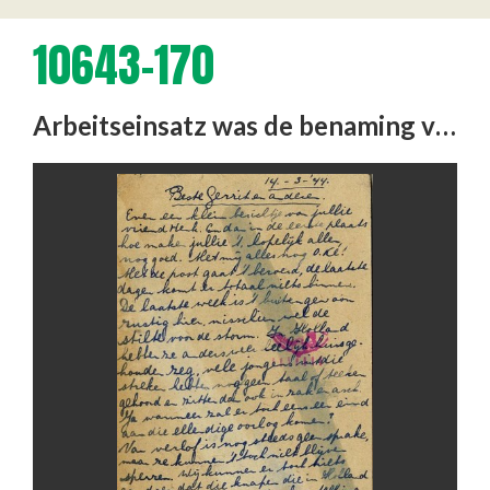
10643-170
Arbeitseinsatz was de benaming voor de vaak gedwongen inschakeling in de Duitse oorlogseconomie van arbeiders uit de …