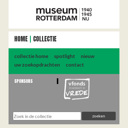
HOME
COLLECTIE
collectie home
spotlight
nieuw
uw zoekopdrachten
contact
SPONSORS