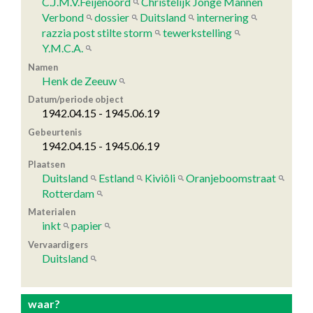
C.J.M.V.Feijenoord
Christelijk Jonge Mannen
Verbond
dossier
Duitsland
internering
razzia post stilte storm
tewerkstelling
Y.M.C.A.
Namen
Henk de Zeeuw
Datum/periode object
1942.04.15 - 1945.06.19
Gebeurtenis
1942.04.15 - 1945.06.19
Plaatsen
Duitsland
Estland
Kiviôli
Oranjeboomstraat
Rotterdam
Materialen
inkt
papier
Vervaardigers
Duitsland
waar?