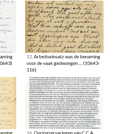
naming
12.
Arbeitseinsatz was de benaming
10643)
voor de vaak gedwongen …
(10643-
116)
naming
16.
Oorlogservaringen van C.C.A.