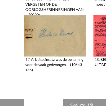
VERGETEN OF DE
moest 
OORLOGSHERINNERINGEN VAN
…
(9090)
17.
Arbeitseinsatz was de benaming
18.
BE
voor de vaak gedwongen …
(10643-
UITB
166)
Coolhaven 375