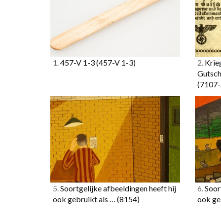
1.
457-V 1-3
(457-V 1-3)
2.
Krie
Gutsch
(7107-
5.
Soortgelijke afbeeldingen heeft hij
6.
Soort
ook gebruikt als …
(8154)
ook ge