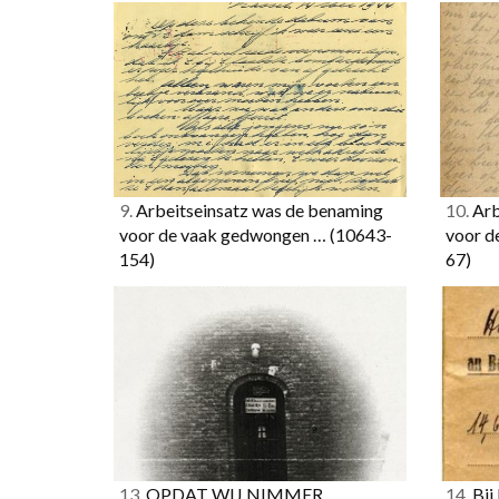
9.
Arbeitseinsatz was de benaming
10.
Arb
voor de vaak gedwongen …
(10643-
voor d
154)
67)
13.
OPDAT WIJ NIMMER
14.
Bij