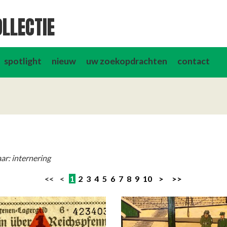
LLECTIE
spotlight
nieuw
uw zoekopdrachten
contact
ar: internering
<< <
1
2
3
4
5
6
7
8
9
10
>
>>