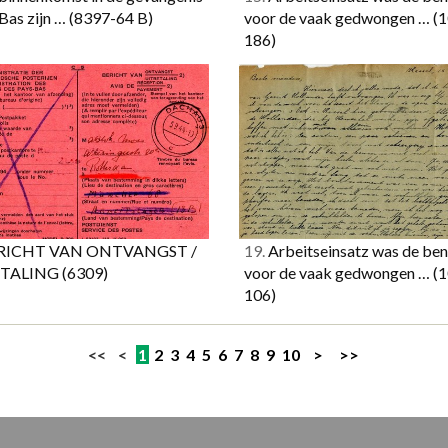
Bas zijn …
(8397-64 B)
voor de vaak gedwongen …
(
186)
RICHT VAN ONTVANGST /
19.
Arbeitseinsatz was de be
ETALING
(6309)
voor de vaak gedwongen …
(
106)
<< <
1
2
3
4
5
6
7
8
9
10
>
>>