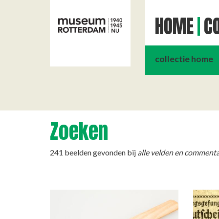
HOME
CO
collectie home
Zoeken
241 beelden gevonden bij
alle velden en commenta