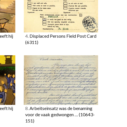
eft hij
4.
Displaced Persons Field Post Card
(6311)
eft hij
8.
Arbeitseinsatz was de benaming
voor de vaak gedwongen …
(10643-
151)