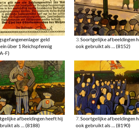
gsgefangenenlager geld
3.
Soortgelijke afbeeldingen he
ein über 1 Reichspfennig
ook gebruikt als …
(8152)
A-F)
gelijke afbeeldingen heeft hij
7.
Soortgelijke afbeeldingen he
bruikt als …
(8188)
ook gebruikt als …
(8190)