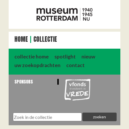
HOME
COLLECTIE
collectie home
spotlight
nieuw
uw zoekopdrachten
contact
SPONSORS