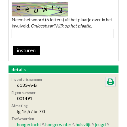
Neem het woord (6 letters) uit het plaatje over in het
invulveld.
Onleesbaar? Klik op het plaatje.
insturen
details
Inventarisnummer
6133-A-B
Eigen nummer
001491
Afmeting
lg 15,5 / br 7,0
Trefwoorden
hongertocht
hongerwinter
huisvlijt
jeugd