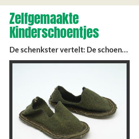
Zelfgemaakte
Kinderschoentjes
De schenkster vertelt: De schoentjes zijn zo mooi bewaard gebleven omdat ik ze niet graag droeg. Ik liep het liefst …