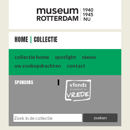
HOME
COLLECTIE
collectie home
spotlight
nieuw
uw zoekopdrachten
contact
SPONSORS