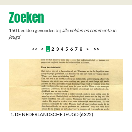
Zoeken
150 beelden gevonden bij
alle velden en commentaar:
jeugd
<< <
1
2
3
4
5
6
7
8
>
>>
1.
DE NEDERLANDSCHE JEUGD
(6322)