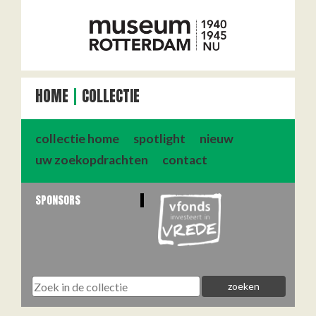
HOME
COLLECTIE
collectie home
spotlight
nieuw
uw zoekopdrachten
contact
SPONSORS