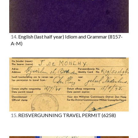
14.
English (last half year) Idiom and Grammar
(8157-
A-M)
15.
REISVERGUNNING TRAVEL PERMIT
(6258)