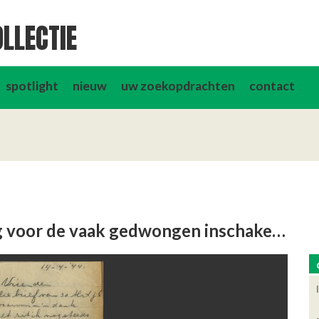
LLECTIE
spotlight
nieuw
uw zoekopdrachten
contact
Arbeitseinsatz was de benaming voor de vaak gedwongen inschakeling in de Duitse oorlogseconomie van arbeiders uit de …