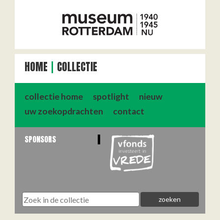
HOME
COLLECTIE
collectie home
spotlight
nieuw
uw zoekopdrachten
contact
SPONSORS