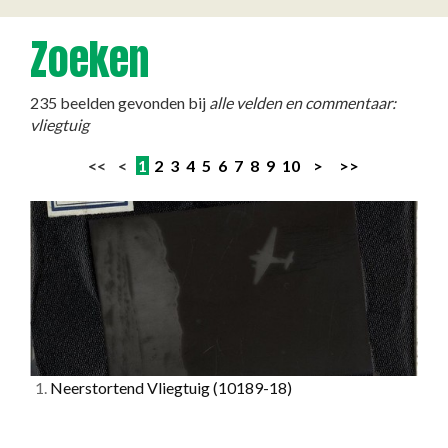
Zoeken
235 beelden gevonden bij
alle velden en commentaar:
vliegtuig
<< <
1
2
3
4
5
6
7
8
9
10
>
>>
1.
Neerstortend Vliegtuig
(10189-18)