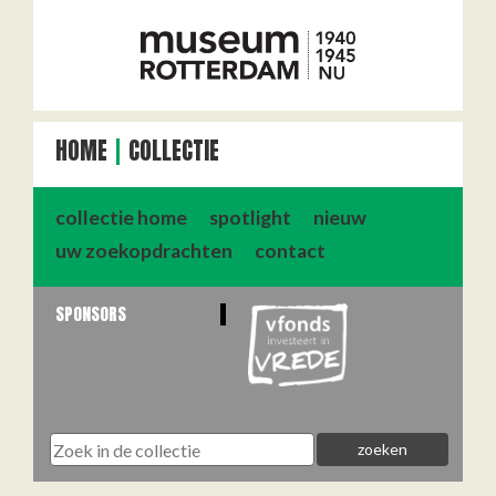
HOME
COLLECTIE
collectie home
spotlight
nieuw
uw zoekopdrachten
contact
SPONSORS