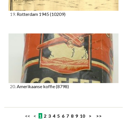
19.
Rotterdam 1945
(10209)
20.
Amerikaanse koffie
(8798)
<< <
1
2
3
4
5
6
7
8
9
10
>
>>