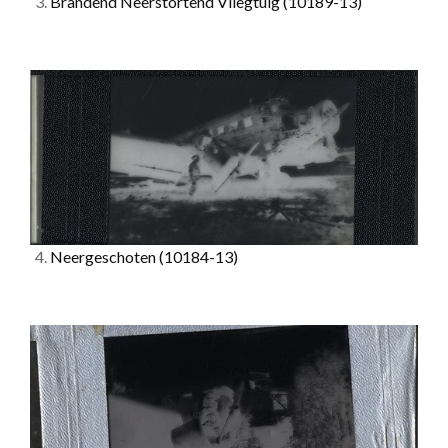
3.
Brandend Neerstortend Vliegtuig
(10189-13)
4.
Neergeschoten
(10184-13)