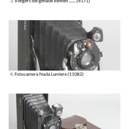
3.
Vliegers die genade kennen ........
(4171)
4.
Fotocamera Nada Lumiere
(11082)