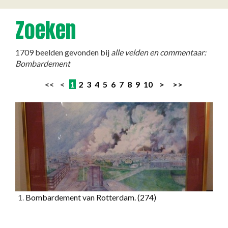
Zoeken
1709 beelden gevonden bij
alle velden en commentaar:
Bombardement
<< <
1
2
3
4
5
6
7
8
9
10
>
>>
1.
Bombardement van Rotterdam.
(274)