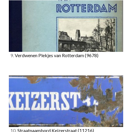
9.
Verdwenen Plekjes van Rotterdam
(9678)
10.
Straatnaambord Keizerstraat
(11216)