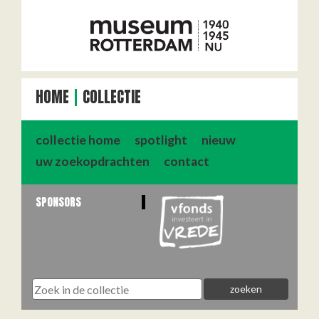
HOME
COLLECTIE
collectie home
spotlight
nieuw
uw zoekopdrachten
contact
SPONSORS