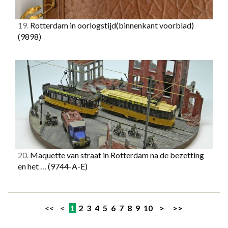
19.
Rotterdam in oorlogstijd(binnenkant voorblad)
(9898)
20.
Maquette van straat in Rotterdam na de bezetting
en het …
(9744-A-E)
<< <
1
2
3
4
5
6
7
8
9
10
>
>>