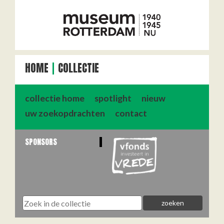
HOME
COLLECTIE
collectie home
spotlight
nieuw
uw zoekopdrachten
contact
SPONSORS