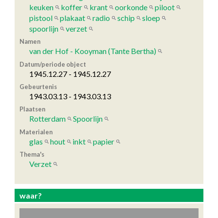
keuken
koffer
krant
oorkonde
piloot
pistool
plakaat
radio
schip
sloep
spoorlijn
verzet
Namen
van der Hof - Kooyman (Tante Bertha)
Datum/periode object
1945.12.27 - 1945.12.27
Gebeurtenis
1943.03.13 - 1943.03.13
Plaatsen
Rotterdam
Spoorlijn
Materialen
glas
hout
inkt
papier
Thema's
Verzet
waar?