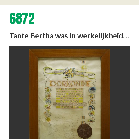
6872
Tante Bertha was in werkelijkheid Mevr. van der Hof - Kooiman (Kooyman). Hoewel zij blijkbaar een prominente rol in …