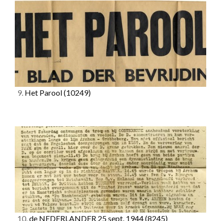
9.
Het Parool
(10249)
10.
de NEDERLANDER 25 sept. 1944
(8245)