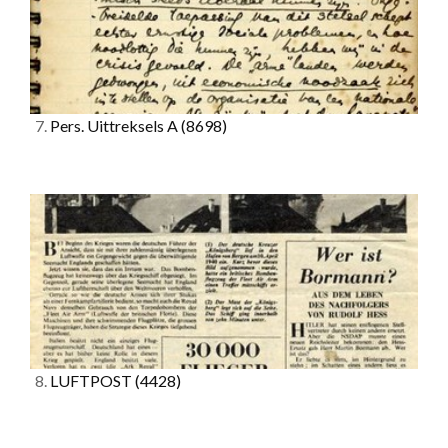
7.
Pers. Uittreksels A
(8698)
8.
LUFTPOST
(4428)