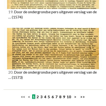
19.
Door de ondergrondse pers uitgeven verslag van de
…
(1574)
20.
Door de ondergrondse pers uitgeven verslag van de
…
(1573)
<< <
1
2
3
4
5
6
7
8
9
10
>
>>