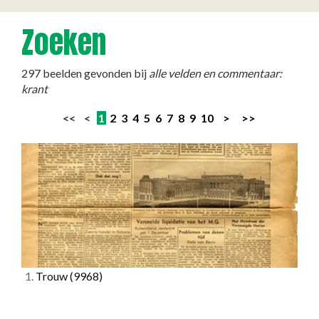
Zoeken
297 beelden gevonden bij
alle velden en commentaar:
krant
<< <
1
2
3
4
5
6
7
8
9
10
>
>>
1.
Trouw
(9968)