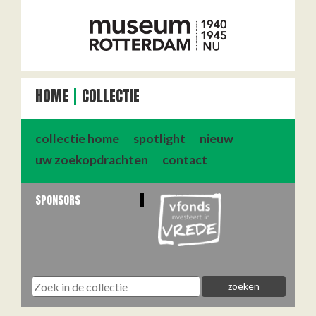
HOME
COLLECTIE
collectie home
spotlight
nieuw
uw zoekopdrachten
contact
SPONSORS