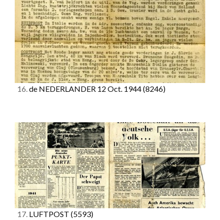
16.
de NEDERLANDER 12 Oct. 1944
(8246)
17.
LUFTPOST
(5593)