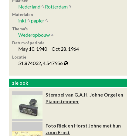
Plaatsen
Nederland
Rotterdam
Materialen
inkt
papier
Thema's
Wederopbouw
Datum of periode
May 10, 1940 Oct 28, 1964
Locatie
51.874032, 4.547956
zie ook
Stempel van G.A.H. Johne Orgel en
Pianostemmer
Foto Riek en Horst Johne met hun
zoon Ernst