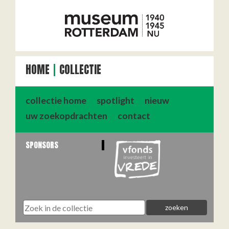
HOME
COLLECTIE
collectie home
spotlight
nieuw
uw zoekopdrachten
contact
SPONSORS