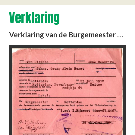
Verklaring
Verklaring van de Burgemeester van Rotterdam dat Anna Hendrika van Diggele (Riek Johne), echtgenote van Horst Johne, …