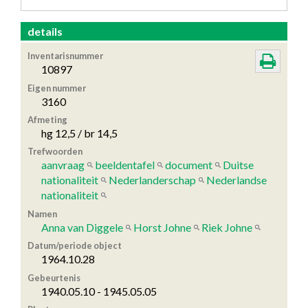
details
Inventarisnummer
10897
Eigen nummer
3160
Afmeting
hg 12,5 / br 14,5
Trefwoorden
aanvraag
beeldentafel
document
Duitse
nationaliteit
Nederlanderschap
Nederlandse
nationaliteit
Namen
Anna van Diggele
Horst Johne
Riek Johne
Datum/periode object
1964.10.28
Gebeurtenis
1940.05.10 - 1945.05.05