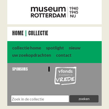
HOME
COLLECTIE
collectie home
spotlight
nieuw
uw zoekopdrachten
contact
SPONSORS