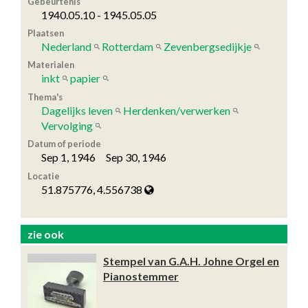
Gebeurtenis
1940.05.10 - 1945.05.05
Plaatsen
Nederland
Rotterdam
Zevenbergsedijkje
Materialen
inkt
papier
Thema's
Dagelijks leven
Herdenken/verwerken
Vervolging
Datum of periode
Sep 1, 1946 Sep 30, 1946
Locatie
51.875776, 4.556738
zie ook
Stempel van G.A.H. Johne Orgel en
Pianostemmer