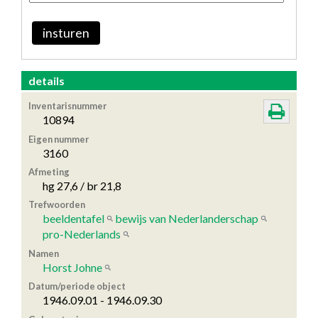
insturen
details
Inventarisnummer
10894
Eigen nummer
3160
Afmeting
hg 27,6 / br 21,8
Trefwoorden
beeldentafel
bewijs van Nederlanderschap
pro-Nederlands
Namen
Horst Johne
Datum/periode object
1946.09.01 - 1946.09.30