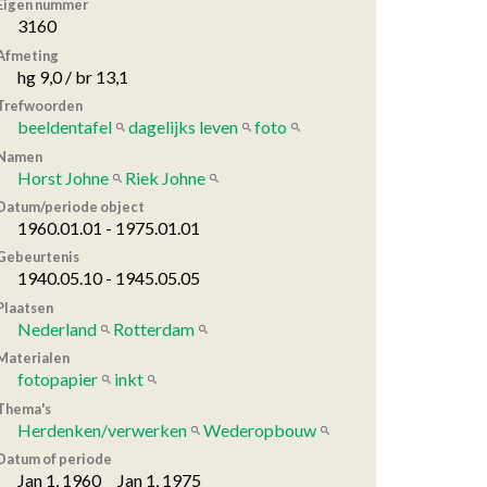
Eigen nummer
3160
Afmeting
hg 9,0 / br 13,1
Trefwoorden
beeldentafel
dagelijks leven
foto
Namen
Horst Johne
Riek Johne
Datum/periode object
1960.01.01 - 1975.01.01
Gebeurtenis
1940.05.10 - 1945.05.05
Plaatsen
Nederland
Rotterdam
Materialen
fotopapier
inkt
Thema's
Herdenken/verwerken
Wederopbouw
Datum of periode
Jan 1, 1960 Jan 1, 1975