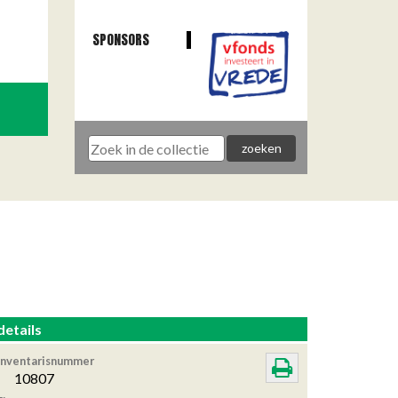
SPONSORS
details
Inventarisnummer
10807