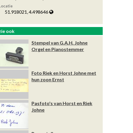
Locatie
51.918021, 4.498646
zie ook
Stempel van G.A.H. Johne
Orgel en Pianostemmer
Foto Riek en Horst Johne met
hun zoon Ernst
Pasfoto's van Horst en Riek
Johne