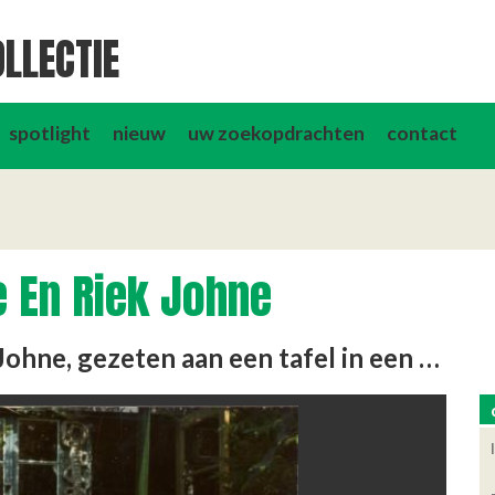
LLECTIE
spotlight
nieuw
uw zoekopdrachten
contact
e En Riek Johne
Kleurenfoto van Riek en Horst Johne, gezeten aan een tafel in een tuin.