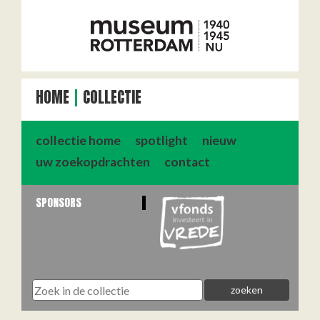
HOME
COLLECTIE
collectie home
spotlight
nieuw
uw zoekopdrachten
contact
SPONSORS