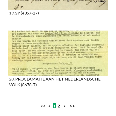
19.
Sir
(4357-27)
20.
PROCLAMATIE AAN HET NEDERLANDSCHE
VOLK
(8678-7)
<< <
1
2
>
>>