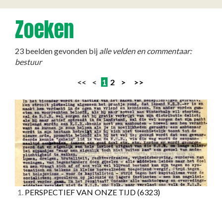
Zoeken
23 beelden gevonden bij
alle velden en commentaar:
bestuur
<< <
1
2
>
>>
1.
PERSPECTIEF VAN ONZE TIJD
(6323)