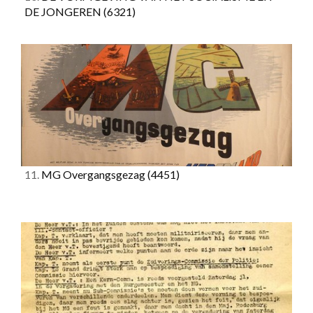
DE JONGEREN
(6321)
11.
MG Overgangsgezag
(4451)