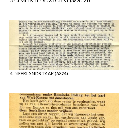
3.
GEMEENTE OEGSTGEEST
(8678-21)
4.
NEERLANDS TAAK
(6324)