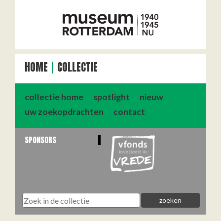
HOME
COLLECTIE
collectie home
spotlight
nieuw
uw zoekopdrachten
contact
SPONSORS