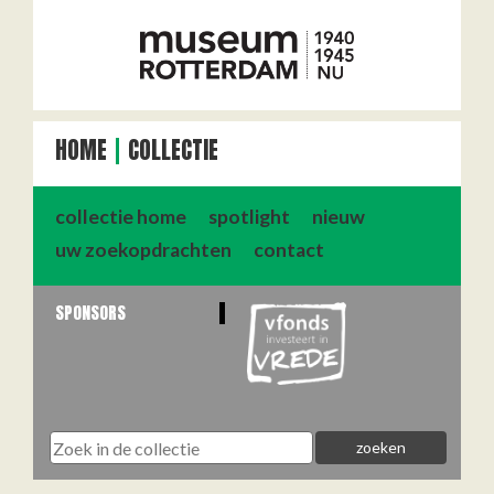
HOME
COLLECTIE
collectie home
spotlight
nieuw
uw zoekopdrachten
contact
SPONSORS