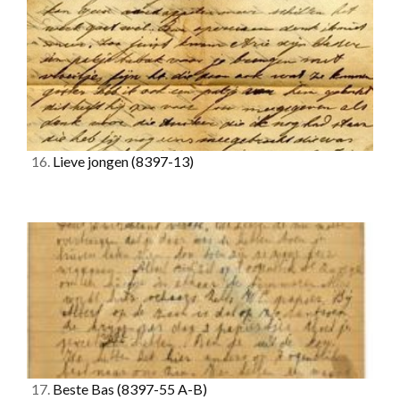
16.
Lieve jongen
(8397-13)
17.
Beste Bas
(8397-55 A-B)