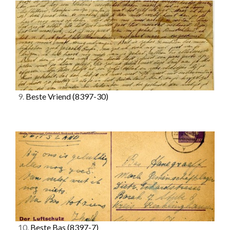
9.
Beste Vriend
(8397-30)
10.
Beste Bas
(8397-7)