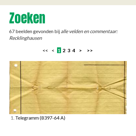
Zoeken
67 beelden gevonden bij
alle velden en commentaar:
Recklinghausen
<< <
1
2
3
4
>
>>
1.
Telegramm
(8397-64 A)