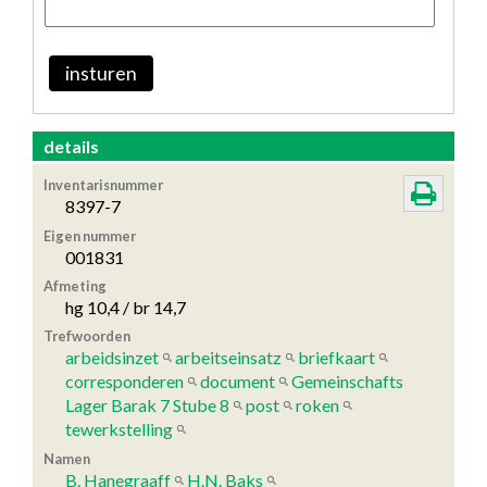
insturen
details
Inventarisnummer
8397-7
Eigen nummer
001831
Afmeting
hg 10,4 / br 14,7
Trefwoorden
arbeidsinzet
arbeitseinsatz
briefkaart
corresponderen
document
Gemeinschafts
Lager Barak 7 Stube 8
post
roken
tewerkstelling
Namen
B. Hanegraaff
H.N. Baks