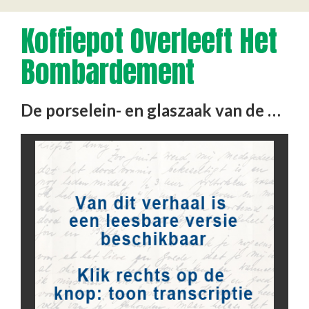
Koffiepot Overleeft Het
Bombardement
De porselein- en glaszaak van de broers Mahnmann, op de hoek van de Hoogstraat en de Westewagenstraat, ging bij het …