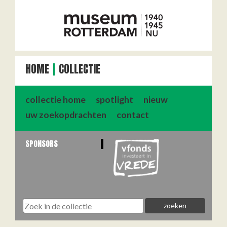
HOME
COLLECTIE
collectie home
spotlight
nieuw
uw zoekopdrachten
contact
SPONSORS