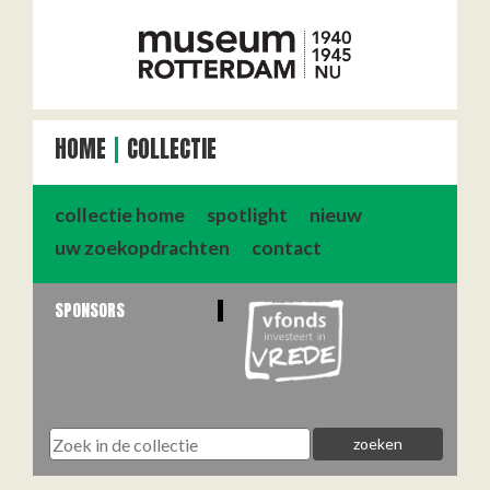
HOME
COLLECTIE
collectie home
spotlight
nieuw
uw zoekopdrachten
contact
SPONSORS