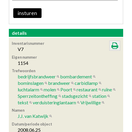
insturen
details
Inventarisnummer
V7
Eigen nummer
1154
Trefwoorden
bedrijfsbrandweer
bombardement
bominslagen
brandweer
carbidlamp
luchtalarm
molen
Poort
restaurant
ruïne
Sperrzeitontheffing
stadsgezicht
station
tekst
verduisteringlantaarn
Vrijwillige
Namen
J.J. van Katwijk
Datum/periode object
2008.06.25