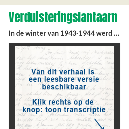
Verduisteringslantaarn
In de winter van 1943-1944 werd luchtalarm gegeven, voor het (vergeten) bombardement. De vader van de schenker moest …