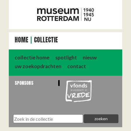
HOME
COLLECTIE
collectie home
spotlight
nieuw
uw zoekopdrachten
contact
SPONSORS