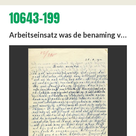
10643-199
Arbeitseinsatz was de benaming voor de vaak gedwongen inschakeling in de Duitse oorlogseconomie van arbeiders uit de …