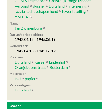
C.J.M.V.Feijenoord
Christelijk Jonge Mannen
Verbond
dossier
Duitsland
internering
razzia nacht schapen hond
tewerkstelling
Y.M.C.A.
Namen
Jan Zwijnenburg
Datum/periode object
1942.04.15 - 1945.06.19
Gebeurtenis
1942.04.15 - 1945.06.19
Plaatsen
Duitsland
Kassel
Lindenhof
Oranjeboomstraat
Rotterdam
Materialen
inkt
papier
Vervaardigers
Duitsland
waar?