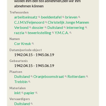
wollen ihm den teil abnehmen,den wir ihm
abnehmen können
Trefwoorden
arbeitseinsatz
beeldentafel
brieven
C.J.M.V.Feijenoord
Christelijk Jonge Mannen
Verbond
dossier
Duitsland
internering
razzia
tewerkstelling
Y.M.C.A.
Namen
Cor Kreuk
Datum/periode object
1942.04.15 - 1945.06.19
Gebeurtenis
1942.04.15 - 1945.06.19
Plaatsen
Duitsland
Oranjeboomstraat
Rotterdam
Trebbin
Materialen
inkt
papier
Vervaardigers
Duitsland