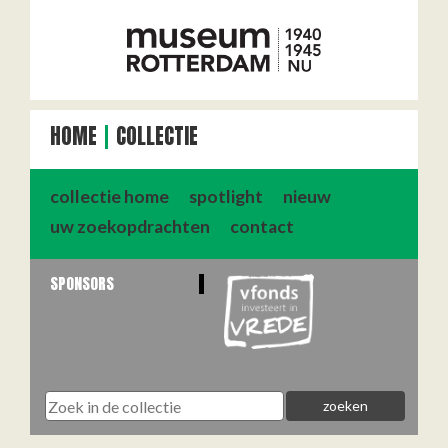
HOME
COLLECTIE
collectie home
spotlight
nieuw
uw zoekopdrachten
contact
SPONSORS