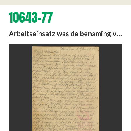
10643-77
Arbeitseinsatz was de benaming voor de vaak gedwongen inschakeling in de Duitse oorlogseconomie van arbeiders uit de …