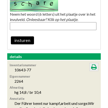
Neem het woord (6 letters) uit het plaatje over in het
invulveld.
Onleesbaar? Klik op het plaatje.
insturen
details
Inventarisnummer
10643-77
Eigen nummer
2264
Afmeting
hg 14,8 / br 10,4
Annotatie
Der Führer kennt nur kampf,arbeit und sorge.Wir