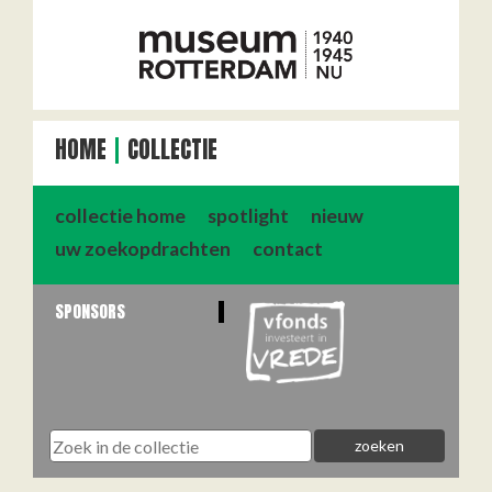
HOME
COLLECTIE
collectie home
spotlight
nieuw
uw zoekopdrachten
contact
SPONSORS