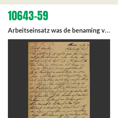
10643-59
Arbeitseinsatz was de benaming voor de vaak gedwongen inschakeling in de Duitse oorlogseconomie van arbeiders uit de …