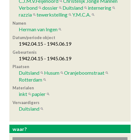
C.J.M.V.Feijenoord
Christelijk Jonge Mannen
Verbond
dossier
Duitsland
internering
razzia
tewerkstelling
Y.M.C.A.
Namen
Herman van Ingen
Datum/periode object
1942.04.15 - 1945.06.19
Gebeurtenis
1942.04.15 - 1945.06.19
Plaatsen
Duitsland
Husum
Oranjeboomstraat
Rotterdam
Materialen
inkt
papier
Vervaardigers
Duitsland
waar?