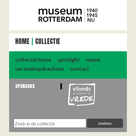
HOME
COLLECTIE
collectie home
spotlight
nieuw
uw zoekopdrachten
contact
SPONSORS