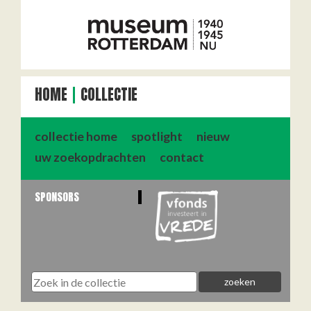
HOME
COLLECTIE
collectie home
spotlight
nieuw
uw zoekopdrachten
contact
SPONSORS