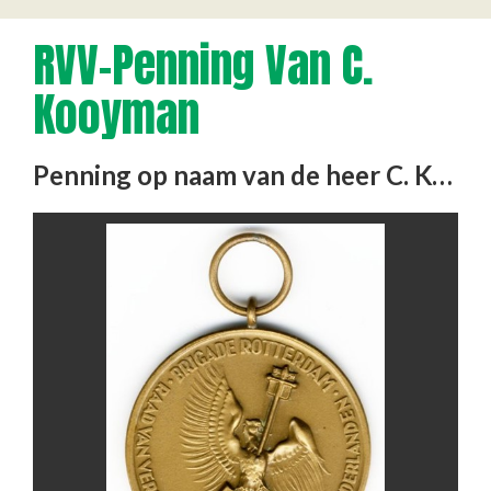
RVV-Penning Van C.
Kooyman
Penning op naam van de heer C. Kooyman, lid Knokploeg Zuid. "Raad van Verzet in het Koninkrijk der …