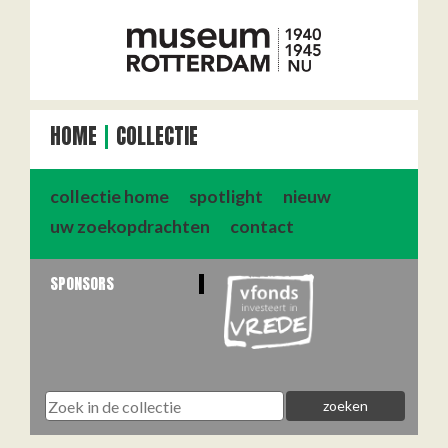
HOME
COLLECTIE
collectie home
spotlight
nieuw
uw zoekopdrachten
contact
SPONSORS