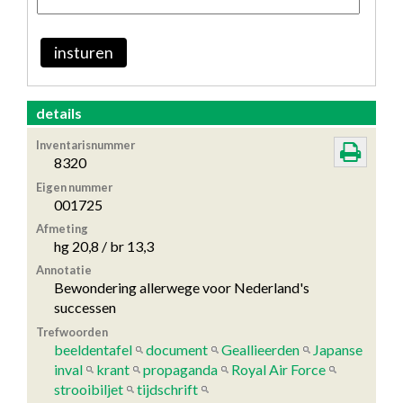
insturen
details
Inventarisnummer
8320
Eigen nummer
001725
Afmeting
hg 20,8 / br 13,3
Annotatie
Bewondering allerwege voor Nederland's
successen
Trefwoorden
beeldentafel
document
Geallieerden
Japanse
inval
krant
propaganda
Royal Air Force
strooibiljet
tijdschrift