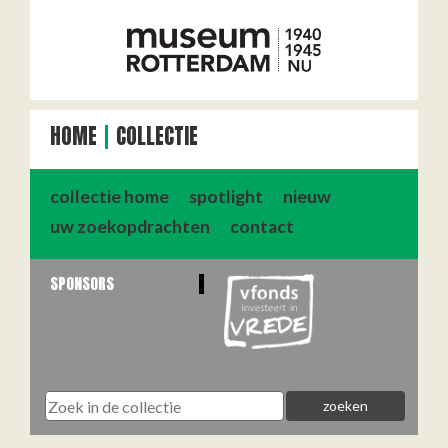
HOME
COLLECTIE
collectie home
spotlight
nieuw
uw zoekopdrachten
contact
SPONSORS