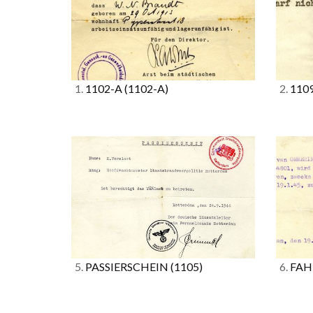
1.
1102-A
(1102-A)
2.
110
5.
PASSIERSCHEIN
(1105)
6.
FAH