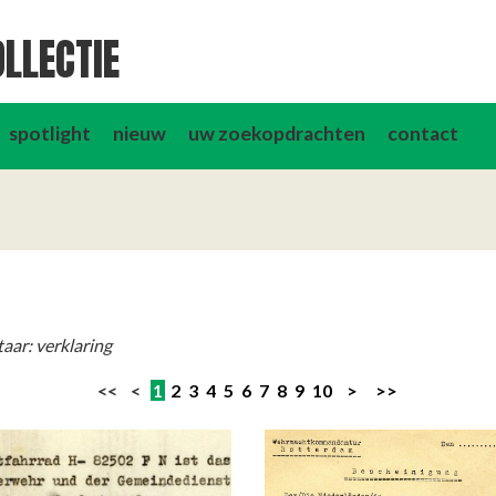
LLECTIE
spotlight
nieuw
uw zoekopdrachten
contact
aar: verklaring
<< <
1
2
3
4
5
6
7
8
9
10
>
>>