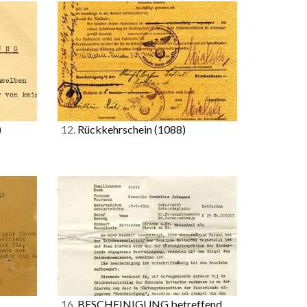
)
12.
Rückkehrschein
(1088)
16.
BESCHEINIGUNG betreffend