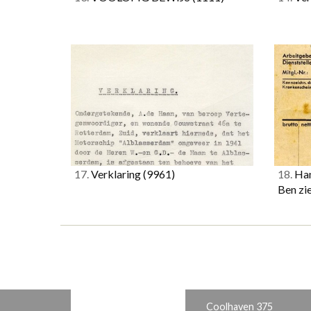
17.
Verklaring
(9961)
18.
Han
Ben zi
Coolhaven 375