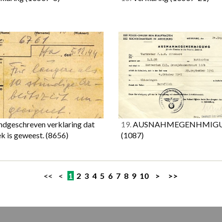
dgeschreven verklaring dat
19.
AUSNAHMEGENHMIG
ek is geweest.
(8656)
(1087)
<< <
1
2
3
4
5
6
7
8
9
10
>
>>