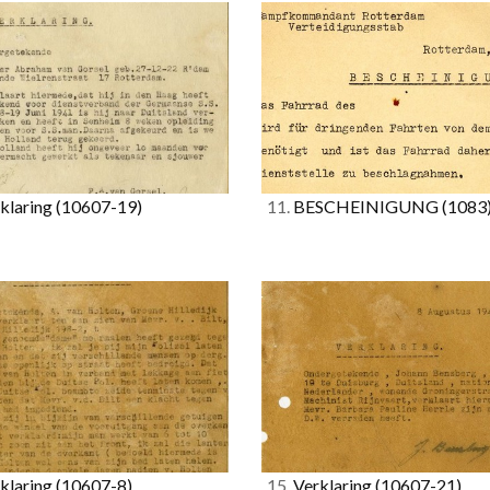
klaring
(10607-19)
11.
BESCHEINIGUNG
(1083
klaring
(10607-8)
15.
Verklaring
(10607-21)