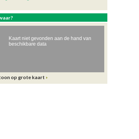
waar?
toon op grote kaart