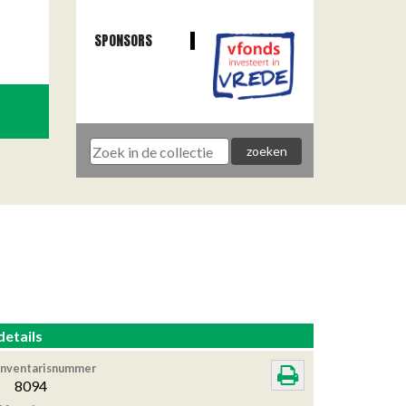
SPONSORS
details
Inventarisnummer
8094