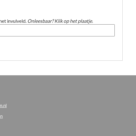
het invulveld.
Onleesbaar? Klik op het plaatje.
.nl
en