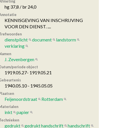
Afmeting
hg 37,8 / br 24,0
Annotatie
KENNISGEVING VAN INSCHRIJVING
VOOR DEN DIENST. ....
Trefwoorden
dienstplicht
document
landstorm
verklaring
Namen
J. Zevenbergen
Datum/periode object
1919.05.27- 1919.05.21
Gebeurtenis
1940.05.10 - 1945.05.05
Plaatsen
Feijenoordstraat
Rotterdam
Materialen
inkt
papier
Technieken
gedrukt
gedrukt handschrift
handschrift