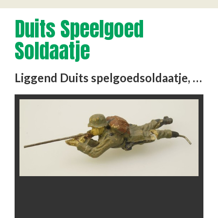
Duits Speelgoed
Soldaatje
Liggend Duits spelgoedsoldaatje, beschadigd