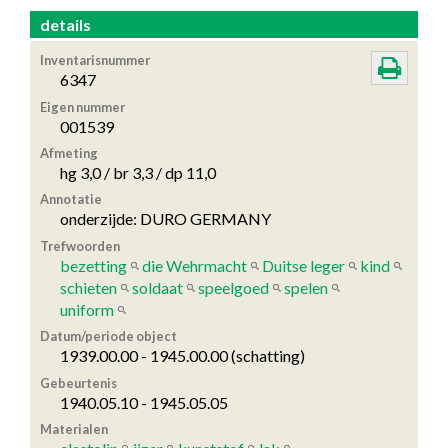
details
Inventarisnummer
6347
Eigen nummer
001539
Afmeting
hg 3,0 / br 3,3 / dp 11,0
Annotatie
onderzijde: DURO GERMANY
Trefwoorden
bezetting
die Wehrmacht
Duitse leger
kind
schieten
soldaat
speelgoed
spelen
uniform
Datum/periode object
1939.00.00 - 1945.00.00 (schatting)
Gebeurtenis
1940.05.10 - 1945.05.05
Materialen