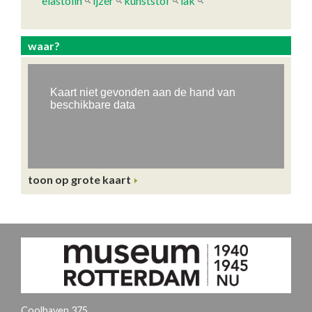
elastolin
ijzer
kunststof
lak
waar?
toon op grote kaart
Coolhaven 375