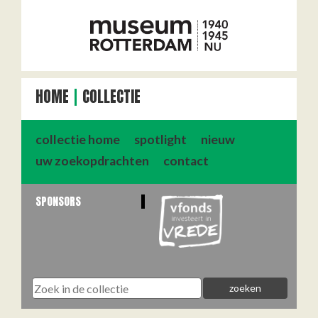
HOME
COLLECTIE
collectie home
spotlight
nieuw
uw zoekopdrachten
contact
SPONSORS