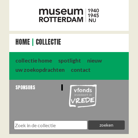
HOME
COLLECTIE
collectie home
spotlight
nieuw
uw zoekopdrachten
contact
SPONSORS