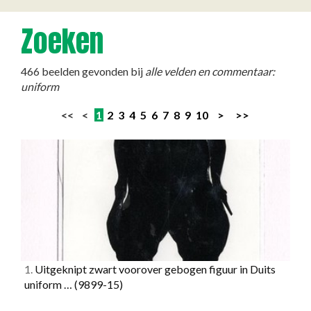
Zoeken
466 beelden gevonden bij
alle velden en commentaar:
uniform
<< <
1
2
3
4
5
6
7
8
9
10
>
>>
1.
Uitgeknipt zwart voorover gebogen figuur in Duits
uniform …
(9899-15)