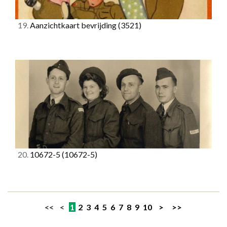
19.
Aanzichtkaart bevrijding
(3521)
20.
10672-5
(10672-5)
<< <
1
2
3
4
5
6
7
8
9
10
>
>>