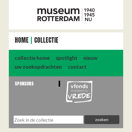
HOME
COLLECTIE
collectie home
spotlight
nieuw
uw zoekopdrachten
contact
SPONSORS