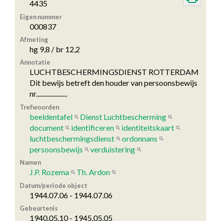
4435
Eigen nummer
000837
Afmeting
hg 9,8 / br 12,2
Annotatie
LUCHTBESCHERMINGSDIENST ROTTERDAM
Dit bewijs betreft den houder van persoonsbewijs
nr.....................
Trefwoorden
beeldentafel
Dienst Luchtbescherming
document
identificeren
identiteitskaart
luchtbeschermingsdienst
ordonnans
persoonsbewijs
verduistering
Namen
J.P. Rozema
Th. Ardon
Datum/periode object
1944.07.06 - 1944.07.06
Gebeurtenis
1940.05.10 - 1945.05.05