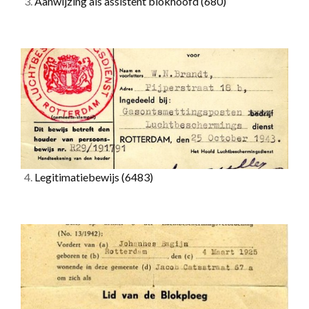
3.
Aanwijzing als assistent blokhoofd
(680)
4.
Legitimatiebewijs
(6483)