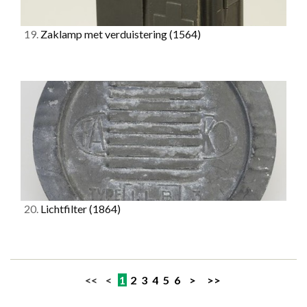
19.
Zaklamp met verduistering
(1564)
20.
Lichtfilter
(1864)
<< <
1
2
3
4
5
6
>
>>