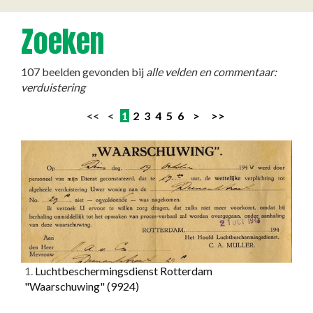
Zoeken
107 beelden gevonden bij
alle velden en commentaar:
verduistering
<< <
1
2
3
4
5
6
>
>>
1.
Luchtbeschermingsdienst Rotterdam
"Waarschuwing"
(9924)