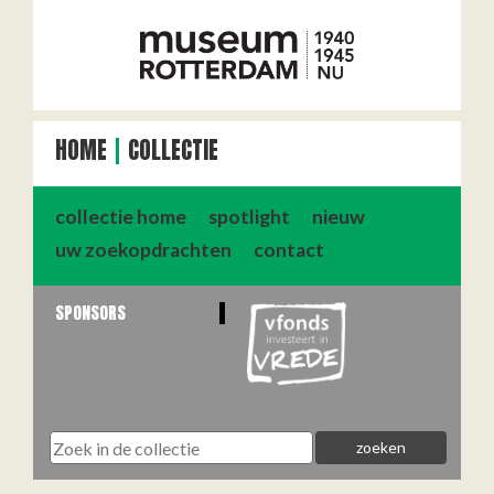
HOME
COLLECTIE
collectie home
spotlight
nieuw
uw zoekopdrachten
contact
SPONSORS