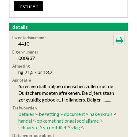
insturen
details
Inventarisnummer
4410
Eigen nummer
000837
Afmeting
hg 21,5 / br 13,2
Annotatie
65 en een half miljoen menschen zullen met de
Duitschers moeten afrekenen. De cijfers staan
zorgvuldig geboekt. Hollanders, Belgen .........
Trefwoorden
betalen
bezetting
document
hakenkruis
handel
opkomst nationaal socialisme
schaarste
strooibiljet
vlag
Datum/periode object