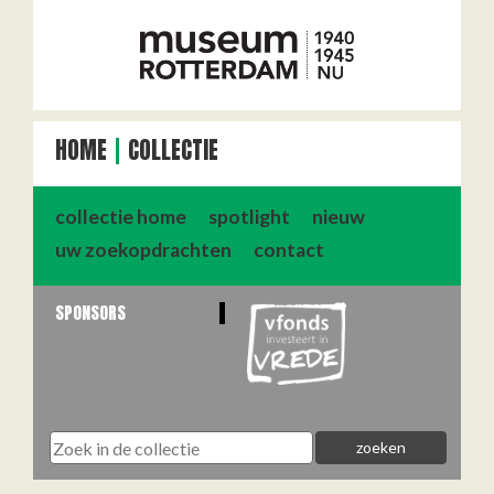
HOME
COLLECTIE
collectie home
spotlight
nieuw
uw zoekopdrachten
contact
SPONSORS