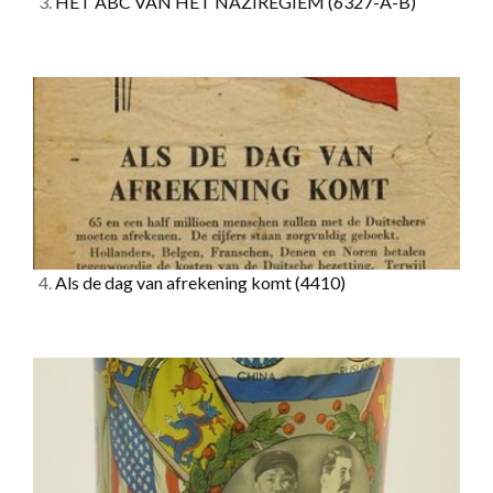
3.
HET ABC VAN HET NAZIREGIEM
(6327-A-B)
4.
Als de dag van afrekening komt
(4410)