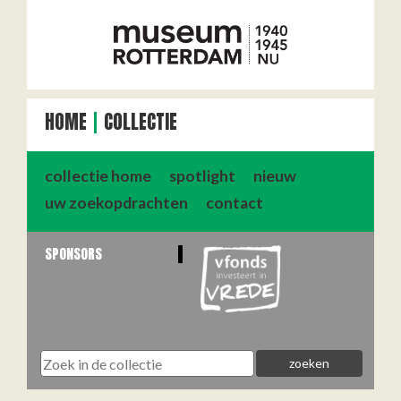
HOME
COLLECTIE
collectie home
spotlight
nieuw
uw zoekopdrachten
contact
SPONSORS