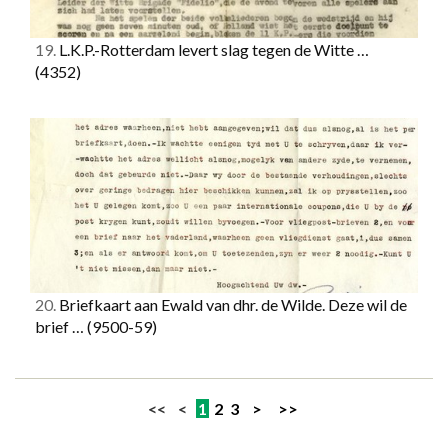
19.
L.K.P.-Rotterdam levert slag tegen de Witte …
(4352)
20.
Briefkaart aan Ewald van dhr. de Wilde. Deze wil de
brief …
(9500-59)
<< <
1
2
3
>
>>