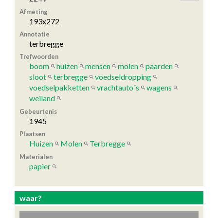
Afmeting
193x272
Annotatie
terbregge
Trefwoorden
boom
huizen
mensen
molen
paarden
sloot
terbregge
voedseldropping
voedselpakketten
vrachtauto´s
wagens
weiland
Gebeurtenis
1945
Plaatsen
Huizen
Molen
Terbregge
Materialen
papier
waar?