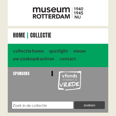
HOME
COLLECTIE
collectie home
spotlight
nieuw
uw zoekopdrachten
contact
SPONSORS