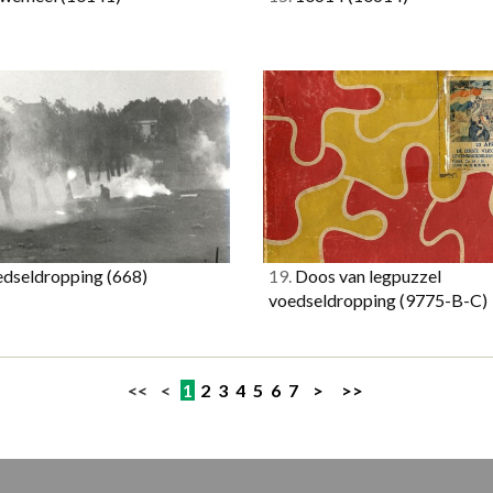
dseldropping
(668)
19.
Doos van legpuzzel
voedseldropping
(9775-B-C)
<< <
1
2
3
4
5
6
7
>
>>