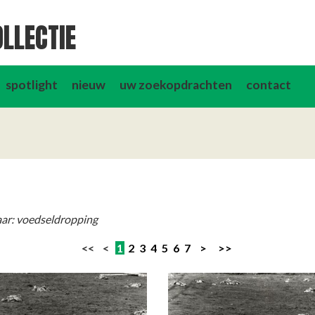
LLECTIE
spotlight
nieuw
uw zoekopdrachten
contact
aar: voedseldropping
<< <
1
2
3
4
5
6
7
>
>>