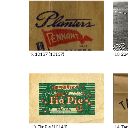
9.
10137
(10137)
10.
22
13.
Fig Pie
(10143)
14.
Tar