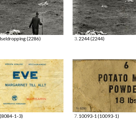
seldropping
(2286)
3.
2244
(2244)
(8084-1-3)
7.
10093-1
(10093-1)