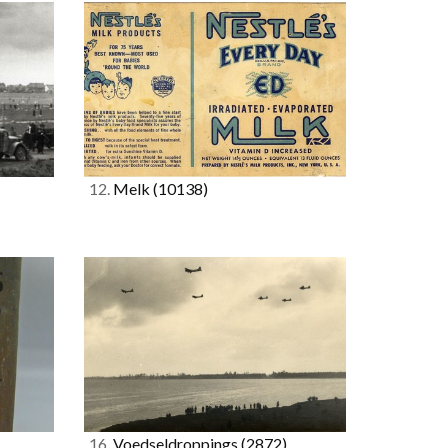
12.
Melk
(10138)
16.
Voedseldroppings
(2872)