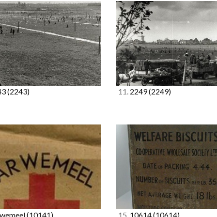
43
(2243)
11.
2249
(2249)
wemeel
(10141)
15.
10614
(10614)