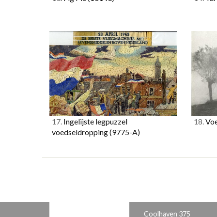
17.
Ingelijste legpuzzel
18.
Voe
voedseldropping
(9775-A)
Coolhaven 375