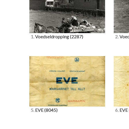
1.
Voedseldropping
(2287)
2.
Voed
5.
EVE
(8045)
6.
EVE