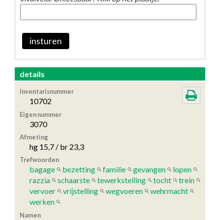
insturen
details
Inventarisnummer
10702
Eigen nummer
3070
Afmeting
hg 15,7 / br 23,3
Trefwoorden
bagage
bezetting
familie
gevangen
lopen
razzia
schaarste
tewerkstelling
tocht
trein
vervoer
vrijstelling
wegvoeren
wehrmacht
werken
Namen