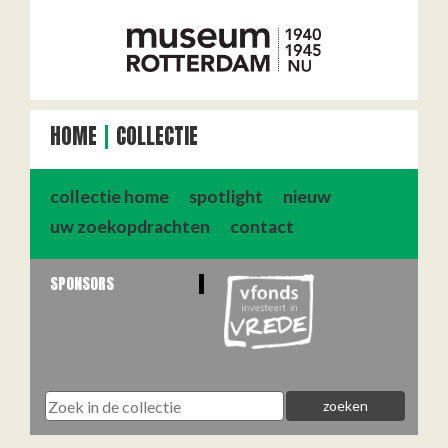
HOME
COLLECTIE
collectie home
spotlight
nieuw
uw zoekopdrachten
contact
SPONSORS