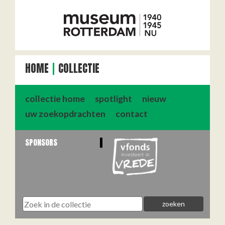
HOME
COLLECTIE
collectie home
spotlight
nieuw
uw zoekopdrachten
contact
SPONSORS