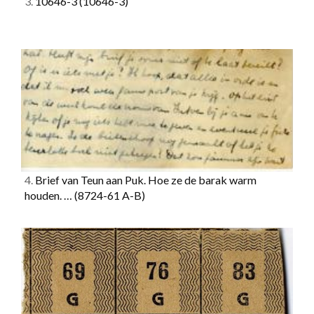
3.
10646-3
(10646-3)
4.
Brief van Teun aan Puk. Hoe ze de barak warm
houden. …
(8724-61 A-B)