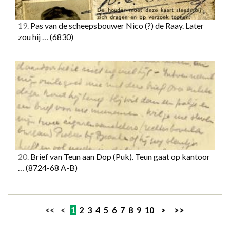
19.
Pas van de scheepsbouwer Nico (?) de Raay. Later
zou hij …
(6830)
20.
Brief van Teun aan Dop (Puk). Teun gaat op kantoor
…
(8724-68 A-B)
<< <
1
2
3
4
5
6
7
8
9
10
>
>>