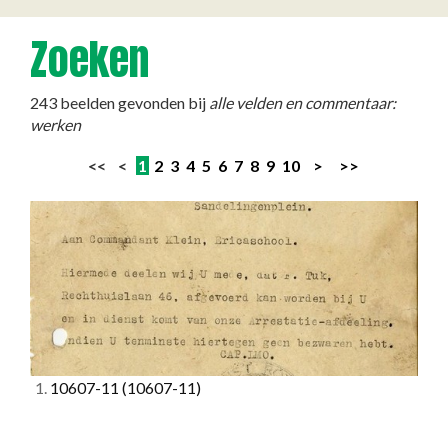
Zoeken
243 beelden gevonden bij
alle velden en commentaar:
werken
<< <
1
2
3
4
5
6
7
8
9
10
>
>>
1.
10607-11
(10607-11)