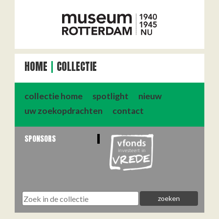
HOME
COLLECTIE
collectie home
spotlight
nieuw
uw zoekopdrachten
contact
SPONSORS