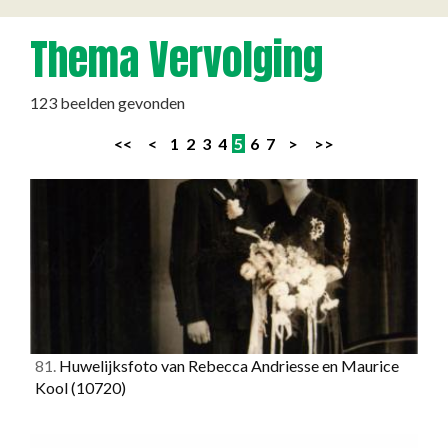
Thema Vervolging
123 beelden gevonden
<<
<
1
2
3
4
5
6
7
>
>>
81.
Huwelijksfoto van Rebecca Andriesse en Maurice
Kool
(10720)