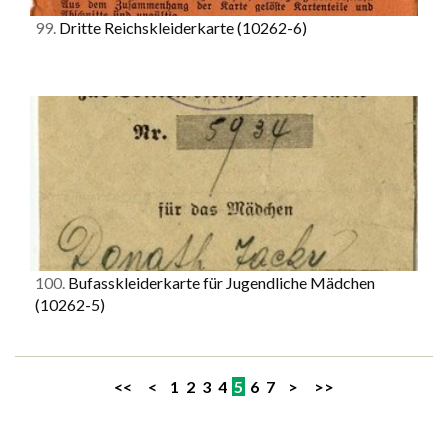
99.
Dritte Reichskleiderkarte
(10262-6)
100.
Bufasskleiderkarte für Jugendliche Mädchen
(10262-5)
<<
<
1
2
3
4
5
6
7
>
>>