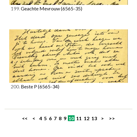
199.
Geachte Mevrouw
(6565-35)
200.
Beste P
(6565-34)
<<
<
4
5
6
7
8
9
10
11
12
13
>
>>