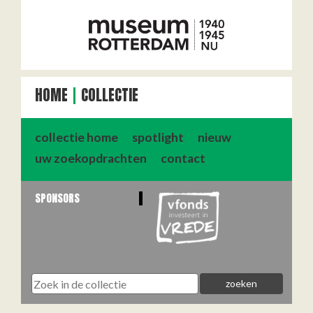
HOME
COLLECTIE
collectie home
spotlight
nieuw
uw zoekopdrachten
contact
SPONSORS