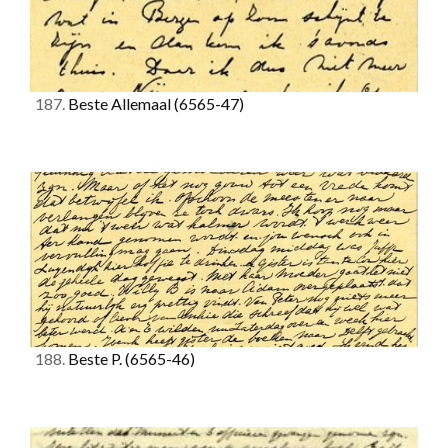
187.
Beste Allemaal
(6565-47)
188.
Beste P.
(6565-46)