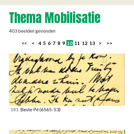
Thema Mobilisatie
403 beelden gevonden
<<
<
4
5
6
7
8
9
10
11
12
13
>
>>
181.
Beste Pé
(6565-53)