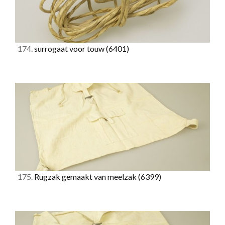
174.
surrogaat voor touw
(6401)
175.
Rugzak gemaakt van meelzak
(6399)