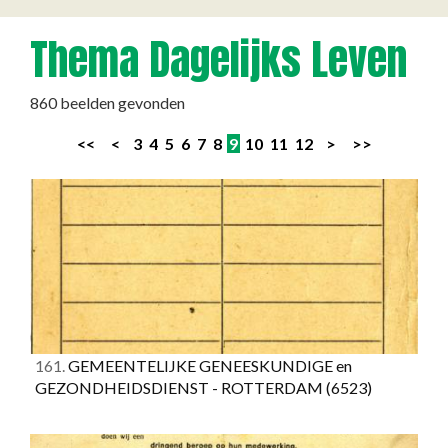
Thema Dagelijks Leven
860 beelden gevonden
<<
<
3
4
5
6
7
8
9
10
11
12
>
>>
161.
GEMEENTELIJKE GENEESKUNDIGE en
GEZONDHEIDSDIENST - ROTTERDAM
(6523)