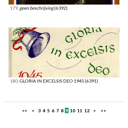
179.
geen beschrijving
(6392)
180.
GLORIA IN EXCELSIS DEO 1945
(6391)
<<
<
3
4
5
6
7
8
9
10
11
12
>
>>