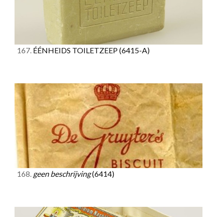
167.
ÉÉNHEIDS TOILETZEEP
(6415-A)
168.
geen beschrijving
(6414)