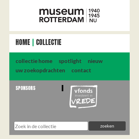
HOME
COLLECTIE
collectie home
spotlight
nieuw
uw zoekopdrachten
contact
SPONSORS