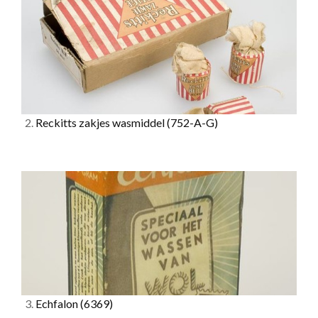
2.
Reckitts zakjes wasmiddel
(752-A-G)
3.
Echfalon
(6369)