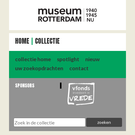
HOME
COLLECTIE
collectie home
spotlight
nieuw
uw zoekopdrachten
contact
SPONSORS