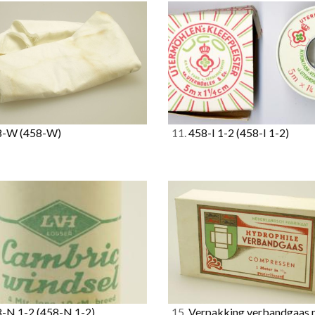
8-W
(458-W)
11.
458-I 1-2
(458-I 1-2)
-N 1-2
(458-N 1-2)
15.
Verpakking verbandgaas 