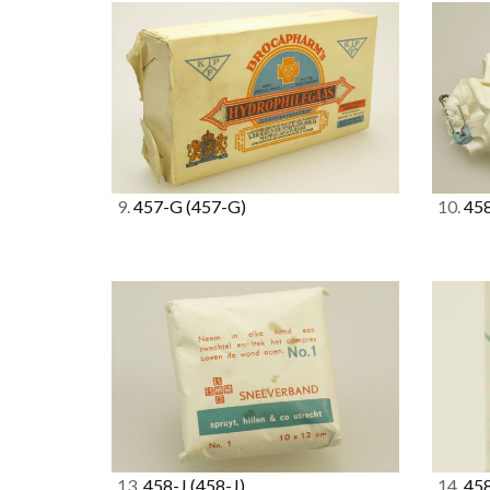
9.
457-G
(457-G)
10.
45
13.
458-J
(458-J)
14.
458