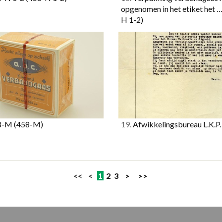
opgenomen in het etiket het 
H 1-2)
8-M
(458-M)
19.
Afwikkelingsbureau L.K.P
<< <
1
2
3
>
>>