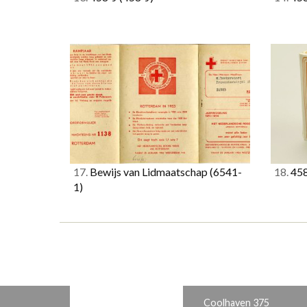
17.
Bewijs van Lidmaatschap
(6541-
18.
45
1)
Coolhaven 375