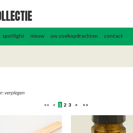
LLECTIE
spotlight
nieuw
uw zoekopdrachten
contact
r: verplegen
<< <
1
2
3
>
>>