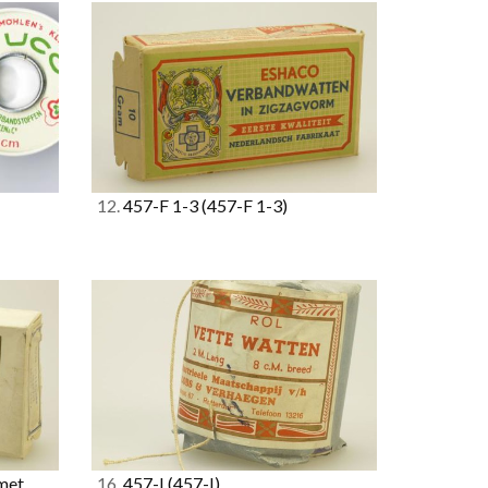
12.
457-F 1-3
(457-F 1-3)
met
16.
457-I
(457-I)